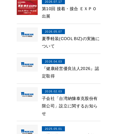
2026.07.17
第10回 接着・接合 ＥＸＰＯ
出展
2026.05.07
夏季軽装(COOL BIZ)の実施に
ついて
2026.04.03
『健康経営優良法人2026』認
定取得
2026.02.03
子会社「台湾納慷泰克股份有
限公司」設立に関するお知ら
せ
2025.05.01