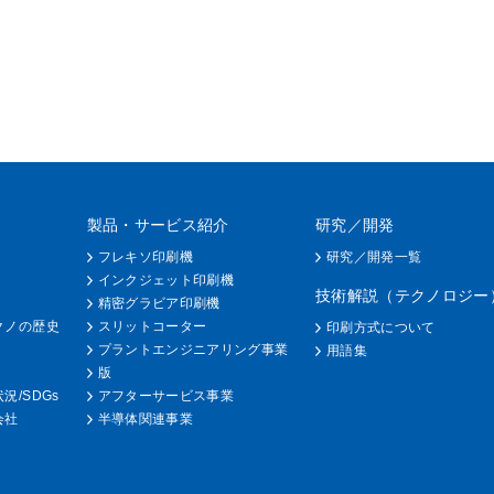
製品・サービス紹介
研究／開発
フレキソ印刷機
研究／開発一覧
インクジェット印刷機
技術解説（テクノロジー
精密グラビア印刷機
クノの歴史
スリットコーター
印刷方式について
プラントエンジニアリング事業
用語集
版
況/SDGs
アフターサービス事業
会社
半導体関連事業