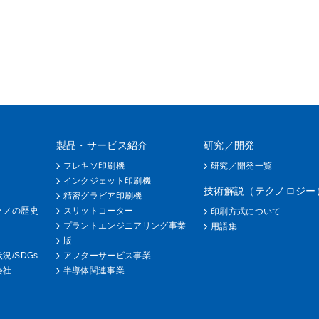
製品・サービス紹介
研究／開発
フレキソ印刷機
研究／開発一覧
インクジェット印刷機
技術解説（テクノロジー
精密グラビア印刷機
クノの歴史
スリットコーター
印刷方式について
プラントエンジニアリング事業
用語集
版
況/SDGs
アフターサービス事業
会社
半導体関連事業