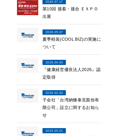
2026.07.17
第10回 接着・接合 ＥＸＰＯ
出展
2026.05.07
夏季軽装(COOL BIZ)の実施に
ついて
2026.04.03
『健康経営優良法人2026』認
定取得
2026.02.03
子会社「台湾納慷泰克股份有
限公司」設立に関するお知ら
せ
2025.05.01