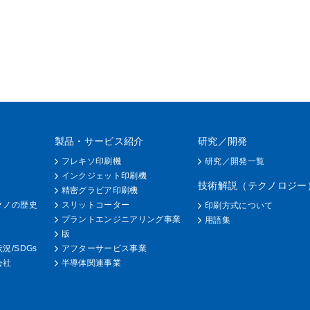
製品・サービス紹介
研究／開発
フレキソ印刷機
研究／開発一覧
インクジェット印刷機
技術解説（テクノロジー
精密グラビア印刷機
クノの歴史
スリットコーター
印刷方式について
プラントエンジニアリング事業
用語集
版
況/SDGs
アフターサービス事業
会社
半導体関連事業