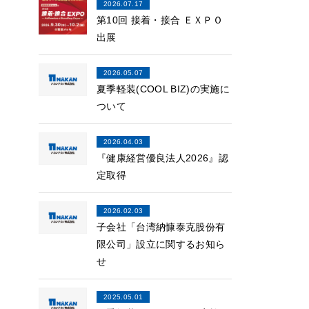
2026.07.17
第10回 接着・接合 ＥＸＰＯ
出展
2026.05.07
夏季軽装(COOL BIZ)の実施に
ついて
2026.04.03
『健康経営優良法人2026』認
定取得
2026.02.03
子会社「台湾納慷泰克股份有
限公司」設立に関するお知ら
せ
2025.05.01