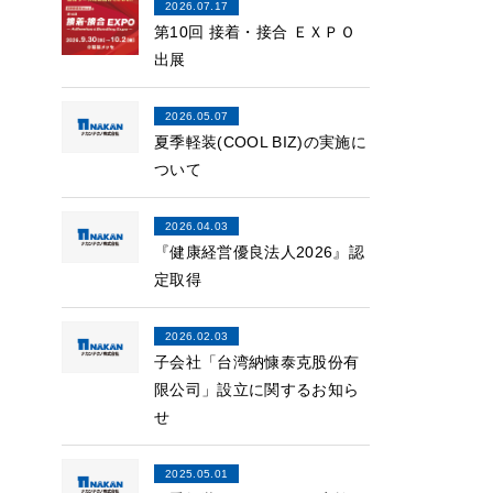
2026.07.17
第10回 接着・接合 ＥＸＰＯ
出展
2026.05.07
夏季軽装(COOL BIZ)の実施に
ついて
2026.04.03
『健康経営優良法人2026』認
定取得
2026.02.03
子会社「台湾納慷泰克股份有
限公司」設立に関するお知ら
せ
2025.05.01