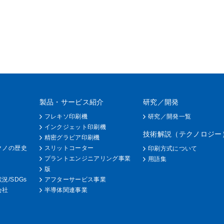
製品・サービス紹介
研究／開発
フレキソ印刷機
研究／開発一覧
インクジェット印刷機
技術解説（テクノロジー
精密グラビア印刷機
クノの歴史
スリットコーター
印刷方式について
プラントエンジニアリング事業
用語集
版
況/SDGs
アフターサービス事業
会社
半導体関連事業