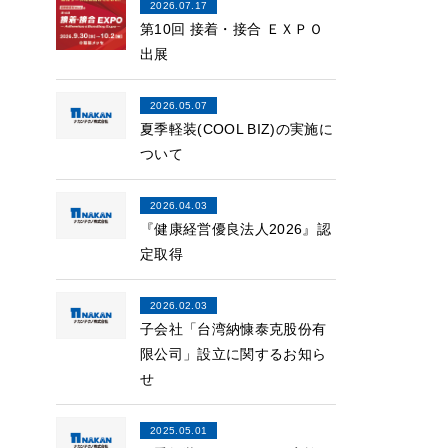
2026.07.17
第10回 接着・接合 ＥＸＰＯ
出展
2026.05.07
夏季軽装(COOL BIZ)の実施に
ついて
2026.04.03
『健康経営優良法人2026』認
定取得
2026.02.03
子会社「台湾納慷泰克股份有
限公司」設立に関するお知ら
せ
2025.05.01